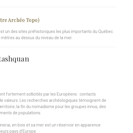
ntre Archéo Topo)
est un des sites préhistoriques les plus importants du Québec.
8 mètres au dessus du niveau de la mer.
tashquan
ont fortement sollicités par les Européens : contacts
de valeurs. Les recherches archéologiques témoignent de
ritoire; la fin du nomadisme pour les groupes innus, des
pements de populations.
minerai, en bois et sa mer est un réservoir en apparence
ieurs pays d’Europe.