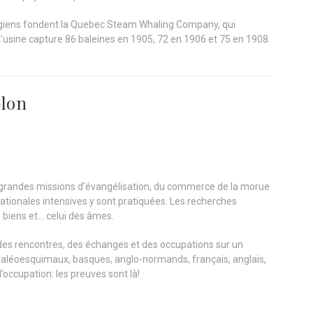
égiens fondent la Quebec Steam Whaling Company, qui
L’usine capture 86 baleines en 1905, 72 en 1906 et 75 en 1908.
blon
es grandes missions d’évangélisation, du commerce de la morue
tionales intensives y sont pratiquées. Les recherches
iens et… celui des âmes.
e des rencontres, des échanges et des occupations sur un
paléoesquimaux, basques, anglo-normands, français, anglais,
’occupation: les preuves sont là!