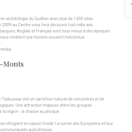
s en archéologie du Québec avec plus de 1300 sites
n 2009 au Centre vous fera découvrir huit mille ans
Basques, Anglais et Français sont tous venus à des époques
s nous révèlent une histoire souvent méconnue.
imedia.
s-Monts
de Tadoussac est un carrefour naturel de rencontres et de
giques. Une attraction majeure attire les groupes
s la région : la chasse au phoque.
 ils se réfugient en saison froide. La survie des Européens et leur
des communautés autochtones.