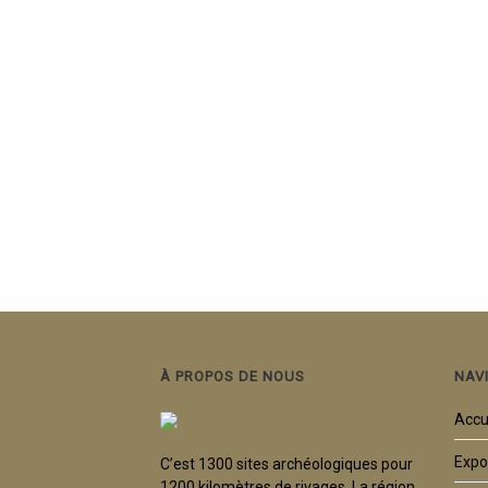
À PROPOS DE NOUS
NAV
Accu
Expo
C’est 1300 sites archéologiques pour
1200 kilomètres de rivages. La région