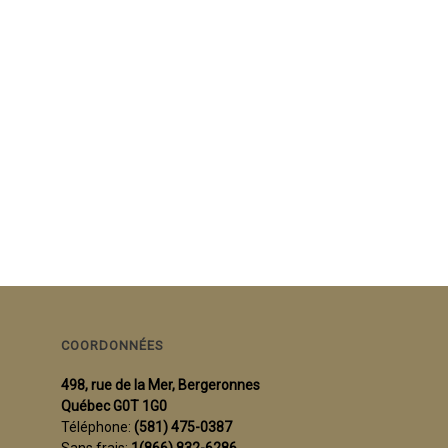
COORDONNÉES
498, rue de la Mer, Bergeronnes
Québec G0T 1G0
Téléphone:
(581) 475-0387